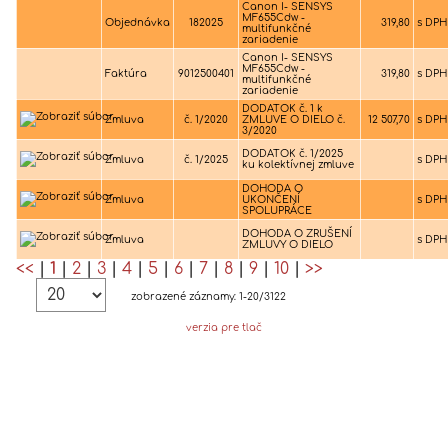
Canon I- SENSYS
MF655Cdw -
Objednávka
182025
319,80
s DPH
multifunkčné
zariadenie
Canon I- SENSYS
MF655Cdw -
Faktúra
9012500401
319,80
s DPH
multifunkčné
zariadenie
DODATOK č. 1 k
Zmluva
č. 1/2020
ZMLUVE O DIELO č.
12 507,70
s DPH
3/2020
DODATOK č. 1/2025
Zmluva
č. 1/2025
s DPH
ku kolektívnej zmluve
DOHODA O
Zmluva
UKONČENÍ
s DPH
SPOLUPRÁCE
DOHODA O ZRUŠENÍ
Zmluva
s DPH
ZMLUVY O DIELO
<<
|
1
|
2
|
3
|
4
|
5
|
6
|
7
|
8
|
9
|
10
|
>>
zobrazené záznamy: 1-20/3122
verzia pre tlač