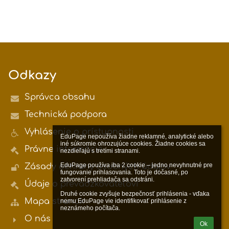
Odkazy
Správca obsahu
Technická podpora
Vyhlásenie o prístupnosti
EduPage nepoužíva žiadne reklamné, analytické alebo 
iné súkromie ohrozujúce cookies. Žiadne cookies sa 
Právne informácie
nezdieľajú s tretími stranami.

EduPage používa iba 2 cookie – jedno nevyhnutné pre 
Zásady ochrany osobných údajov
fungovanie prihlasovania. Toto je dočasné, po 
zatvorení prehliadača sa odstráni.

Údaje o prevádzkovateľovi
Druhé cookie zvyšuje bezpečnosť prihlásenia - vďaka 
Mapa stránok
nemu EduPage vie identifikovať prihlásenie z 
neznámeho počítača.
O nás
Ok