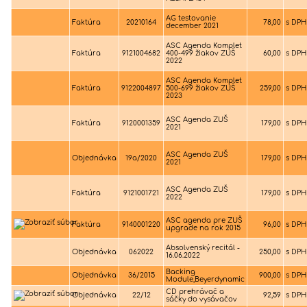
AG testovanie
Faktúra
20210164
78,00
s DPH
december 2021
ASC Agenda Komplet
Faktúra
9121004682
400-499 žiakov ZUŠ
60,00
s DPH
2022
ASC Agenda Komplet
Faktúra
9122004897
500-699 žiakov ZUŠ
259,00
s DPH
2023
ASC Agenda ZUŠ
Faktúra
9120001359
179,00
s DPH
2021
ASC Agenda ZUŠ
Objednávka
19a/2020
179,00
s DPH
2021
ASC Agenda ZUŠ
Faktúra
9121001721
179,00
s DPH
2022
ASC agenda pre ZUŠ
Faktúra
9140001220
96,00
s DPH
upgrade na rok 2015
Absolvenský recitál -
Objednávka
062022
250,00
s DPH
16.06.2022
Backing
Objednávka
36/2015
900,00
s DPH
Module,Beyerdynamic
CD prehrávač a
Objednávka
22/12
92,59
s DPH
sáčky do vysávačov