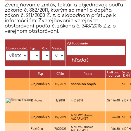
Zverejňovanie zmlúv, faktúr a objednávok podľa
zákona č. 382/2011, ktorým sa mení a dopĺňa
zákon č. 211/2000 Z. z. o slobodnom prístupe k
informáciám. Zverejňovanie verejných
obstarávaní podľa č. zákona č. 343/2015 Z.z. o
verejnom obstarávaní.
Vyhľadávanie:
Objednávateľ:
Typ:
Rok:
Mesiac:
Celková
S/bez
Typ
Číslo
Popis
hodnota
DPH
Objednávka
42/2019
pracovná naplň
s DPH
Zmluva
1/2018
4. 7. 2018
39 176.40
s DPH
A 60 WC doska
Objednávka
49/2021
166,80
s DPH
ALCAPLAST
A 60 WC doska
Faktúra
7852021
166,80
s DPH
ALCAPLAST