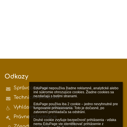
Odkazy
Správca obsahu
EduPage nepoužíva žiadne reklamné, analytické alebo 
iné súkromie ohrozujúce cookies. Žiadne cookies sa 
nezdieľajú s tretími stranami.

Technická podpora
EduPage používa iba 2 cookie – jedno nevyhnutné pre 
Vyhlásenie o prístupnosti
fungovanie prihlasovania. Toto je dočasné, po 
zatvorení prehliadača sa odstráni.

Právne informácie
Druhé cookie zvyšuje bezpečnosť prihlásenia - vďaka 
nemu EduPage vie identifikovať prihlásenie z 
Zásady ochrany osobných údajov