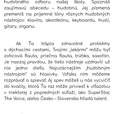
hudobného odboru našej školy. Spoznáš
zaujímavú abecedu – hudobnú. Jej písmená
premeníš na príjemné tóny rôznych hudobných
nástrojov: klavíra, akordeónu, keyboardu, huslí,
gitary, organu.
Ak Ťa trápia zdravotné problémy
s dýchacími cestami, Tvojimi „lekármi“ môžu byť
zobcová flauta, priečna flauta, trúbka, saxofón.
Je naozaj pravdou, že tieto nástroje uzdravili už
nie jedno dieťa. Najvzácnejším „hudobným
nástrojom“ sú hlasivky. Vďaka nim môžeme
rozprávať a spievať. Aj spev môžeš u nás vycvičiť
do kvality, ktorá Ťa raz môže priviesť k víťazstvu
v niektorej z popredných súťaží, ako SuperStar,
The Voice, alebo Česko – Slovensko hľadá talent.