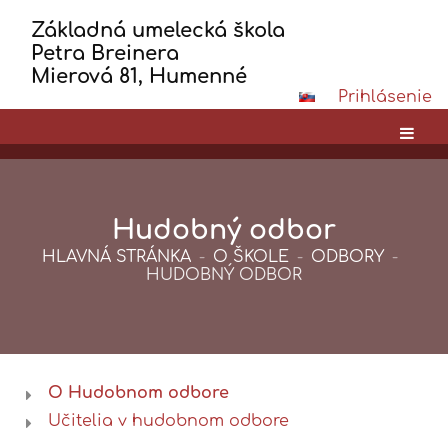
Základná umelecká škola
Petra Breinera
Mierová 81, Humenné
Prihlásenie
Hudobný odbor
HLAVNÁ STRÁNKA
-
O ŠKOLE
-
ODBORY
-
HUDOBNÝ ODBOR
O Hudobnom odbore
Hudobný
Učitelia v hudobnom odbore
odbor