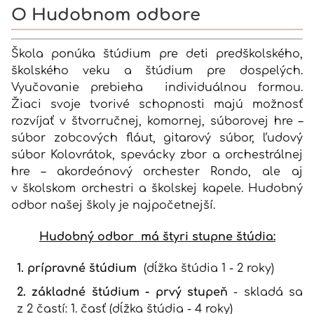
O Hudobnom odbore
Škola ponúka štúdium pre deti predškolského,
školského veku a štúdium pre dospelých.
Vyučovanie prebieha individuálnou formou.
Žiaci svoje tvorivé schopnosti majú možnosť
rozvíjať v štvorručnej, komornej, súborovej hre –
súbor zobcových fláut, gitarový súbor, ľudový
súbor Kolovrátok, spevácky zbor a orchestrálnej
hre – akordeónový orchester Rondo, ale aj
v školskom orchestri a školskej kapele. Hudobný
odbor našej školy je najpočetnejší.
Hudobný odbor má štyri stupne štúdia:
1. prípravné štúdium
(dĺžka štúdia 1 - 2 roky)
2. základné štúdium - prvý stupeň
- skladá sa
z 2 častí: 1. časť (dĺžka štúdia - 4 roky)