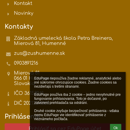
Kontakt
Novinky
Kontakty
Základná umelecká škola Petra Breinera,
Mierová 81, Humenné
zus@zushumenne.sk
0903891216
Mierová 81
066 01 Humenné
EduPage nepoužíva žiadne reklamné, analytické alebo 
iné súkromie ohrozujúce cookies. Žiadne cookies sa 
Slovakia
nezdieľajú s tretími stranami.

IČO 36158941
EduPage používa iba 2 cookie – jedno nevyhnutné pre 
fungovanie prihlasovania. Toto je dočasné, po 
DIČ 2021354060
zatvorení prehliadača sa odstráni.

Druhé cookie zvyšuje bezpečnosť prihlásenia - vďaka 
nemu EduPage vie identifikovať prihlásenie z 
Prihlásenie
neznámeho počítača.
Ok
Prihlásiť sa cez EduPage účet