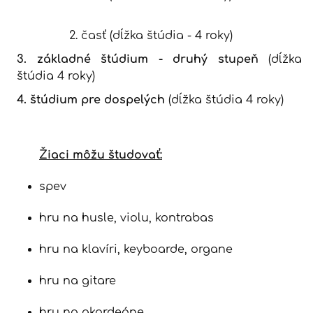
2. časť (dĺžka štúdia - 4 roky)
3. základné štúdium - druhý stupeň
(dĺžka
štúdia 4 roky)
4. štúdium pre dospelých
(dĺžka štúdia 4 roky)
Žiaci môžu študovať:
spev
hru na husle, violu, kontrabas
hru na klavíri, keyboarde, organe
hru na gitare
hru na akordeóne