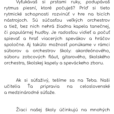
Vyťukávaš si prstami ruky, podupávaš
rytmus piesní, ktoré počuješ? Príď si tieto
rytmické schopnosti rozvinúť v hre na bicích
nástrojoch. Sú súčasťou veľkých orchestrov
a tiež, bez nich nehrá žiadna kapela tanečnej,
či populárnej hudby. Je radosťou vidieť a počuť
spievať a hrať viacerých spevákov a hráčov
spoločne. Aj takúto možnosť ponúkame v rámci
súborov a orchestrov školy: akordeónového,
súboru zobcových fláut, gitarového, školského
orchestra, školskej kapely a speváckeho zboru.
Ak si súťaživý, tešíme sa na Teba. Naši
učitelia Ťa pripravia na celoslovenské
a medzinárodné súťaže.
Žiaci našej školy účinkujú na mnohých