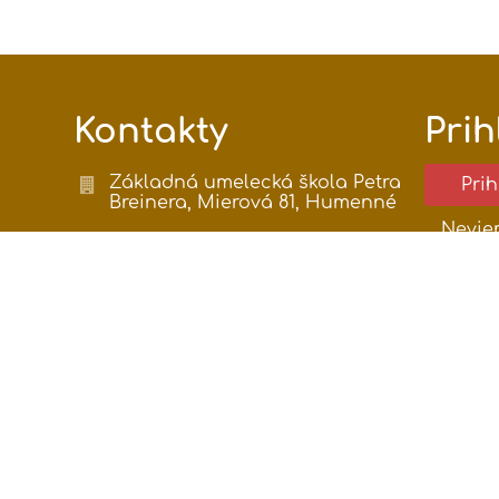
Kontakty
Prih
Základná umelecká škola Petra
Pri
Breinera, Mierová 81, Humenné
Nevie
zus@zushumenne.sk
0903891216
Mierová 81
h
066 01 Humenné
Slovakia
i
IČO 36158941
DIČ 2021354060