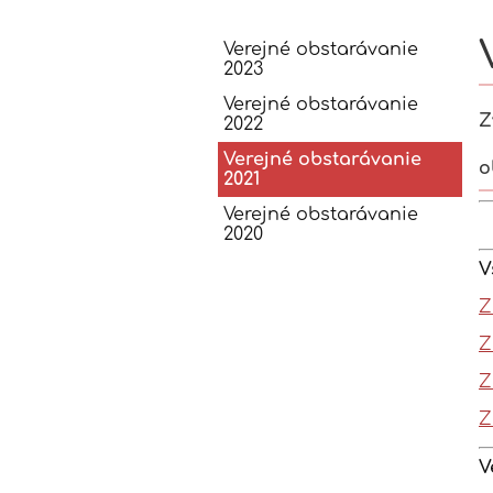
Verejné
Verejné obstarávanie
2023
obstarávani
Verejné obstarávanie
Z
2022
Verejné obstarávanie
o
2021
Verejné obstarávanie
2020
V
Z
Z
Z
Z
V