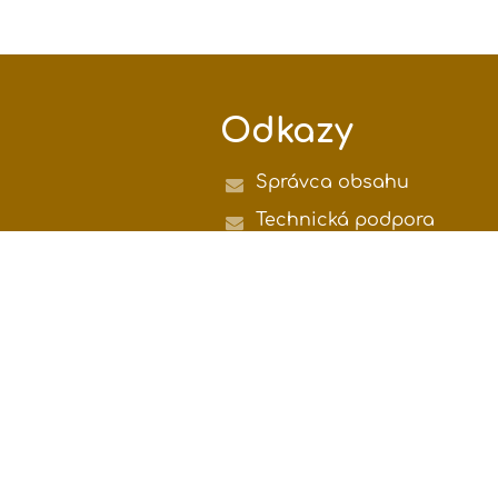
Odkazy
Správca obsahu
Technická podpora
Vyhlásenie o prístupnosti
Právne informácie
Zásady ochrany osobnýc
údajov
Údaje o prevádzkovateľov
Mapa stránok
O nás