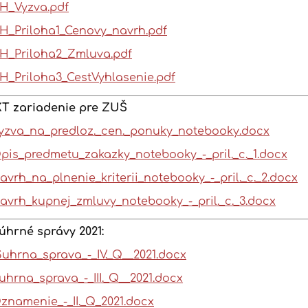
H_Vyzva.pdf
H_Priloha1_Cenovy_navrh.pdf
H_Priloha2_Zmluva.pdf
H_Priloha3_CestVyhlasenie.pdf
KT zariadenie pre ZUŠ
yzva_na_predloz._cen._ponuky_notebooky.docx
pis_predmetu_zakazky_notebooky_-_pril._c._1.docx
avrh_na_plnenie_kriterii_notebooky_-_pril._c._2.docx
avrh_kupnej_zmluvy_notebooky_-_pril._c._3.docx
úhrné správy 2021:
Suhrna_sprava_-_IV._Q__2021.docx
uhrna_sprava_-_III._Q__2021.docx
znamenie_-_II._Q_2021.docx