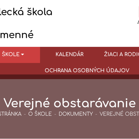
ecká škola
umenné
 ŠKOLE
KALENDÁR
ŽIACI A RODI
OCHRANA OSOBNÝCH ÚDAJOV
Verejné obstarávanie
STRÁNKA
-
O ŠKOLE
-
DOKUMENTY
-
VEREJNÉ OBST