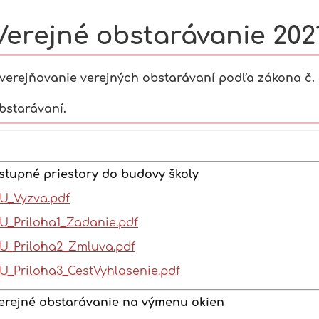
Verejné obstarávanie 202
e
verejňovanie verejných obstarávaní podľa zákona č. 
bstarávaní.
stupné priestory do budovy školy
U_Vyzva.pdf
U_Priloha1_Zadanie.pdf
U_Priloha2_Zmluva.pdf
U_Priloha3_CestVyhlasenie.pdf
erejné obstarávanie na výmenu okien