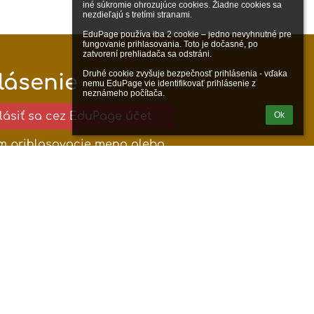
iné súkromie ohrozujúce cookies. Žiadne cookies sa 
nezdieľajú s tretími stranami.

EduPage používa iba 2 cookie – jedno nevyhnutné pre 
fungovanie prihlasovania. Toto je dočasné, po 
zatvorení prehliadača sa odstráni.

Druhé cookie zvyšuje bezpečnosť prihlásenia - vďaka 
lásenie
nemu EduPage vie identifikovať prihlásenie z 
neznámeho počítača.
hlásiť sa cez EduPage účet
Ok
m prihlasovacie meno alebo
heslo