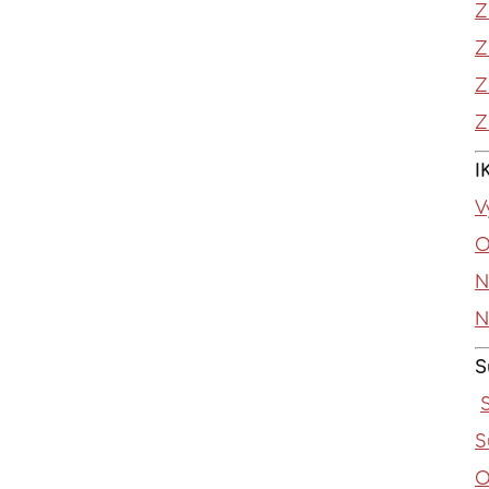
Z
Z
Z
Z
I
V
O
N
N
S
S
O