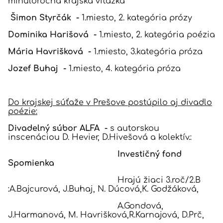
minuloročná krajská víťazka
Šimon Styrčák -
1.miesto, 2. kategória prózy
Dominika Harišová -
1.miesto, 2. kategória poézia
Mária Havrišková -
1.miesto, 3.kategória próza
Jozef Buhaj -
1.miesto, 4. kategória próza
Do krajskej súťaže v Prešove postúpilo aj divadlo
poézie:
Divadelný súbor ALFA -
s autorskou
inscenáciou D. Hevier, D.Hivešová a kolektív.:
Investičný fond
Spomienka
Hrajú žiaci 3.roč/2.B
:A.Bajcurová, J.Buhaj, N. Dúcová,K. Godžáková,
A.Gondová,
J.Harmanová, M. Havrišková,R.Karnajová, D.Prč,