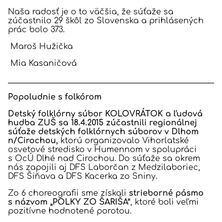
Naša radosť je o to väčšia, že súťaže sa
zúčastnilo 29 škôl zo Slovenska a prihlásených
prác bolo 373.
Maroš Hužička
Mia Kasaničová
_____________________________________________________
Popoludnie s folkórom
Detský folklórny súbor KOLOVRÁTOK a ľudová
hudba ZUŠ sa 18.4.2015 zúčastnili regionálnej
súťaže detských folklórnych súborov v Dlhom
n/Cirochou,
ktorú organizovalo Vihorlatské
osvetové stredisko v Humennom v spolupráci
s OcÚ Dlhé nad Cirochou. Do súťaže sa okrem
nás zapojili aj DFS Laborčan z Medzilaboriec,
DFS Šiňava a DFS Kacerka zo Sniny.
Zo 6 choreografii sme získali
strieborné pásmo
s názvom „POLKY ZO ŠARIŠA“
, ktoré boli veľmi
pozitívne hodnotené porotou.