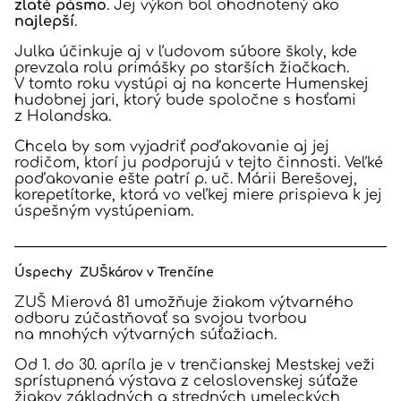
zlaté pásmo
. Jej výkon bol ohodnotený ako
najlepší
.
Julka účinkuje aj v ľudovom súbore školy, kde
prevzala rolu primášky po starších žiačkach.
V tomto roku vystúpi aj na koncerte Humenskej
hudobnej jari, ktorý bude spoločne s hosťami
z Holandska.
Chcela by som vyjadriť poďakovanie aj jej
rodičom, ktorí ju podporujú v tejto činnosti. Veľké
poďakovanie ešte patrí p. uč. Márii Berešovej,
korepetítorke, ktorá vo veľkej miere prispieva k jej
úspešným vystúpeniam.
______________________________________________________
Úspechy ZUŠkárov v Trenčíne
ZUŠ Mierová 81 umožňuje žiakom výtvarného
odboru zúčastňovať sa svojou tvorbou
na mnohých výtvarných súťažiach.
Od 1. do 30. apríla je v trenčianskej Mestskej veži
sprístupnená výstava z celoslovenskej súťaže
žiakov základných a stredných umeleckých