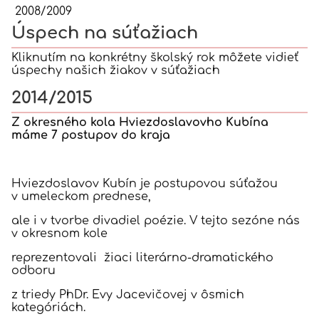
2008/2009
Úspech na súťažiach
Kliknutím na konkrétny školský rok môžete vidieť
úspechy našich žiakov v súťažiach
2014/2015
Z okresného kola Hviezdoslavovho Kubína
máme 7 postupov do kraja
Hviezdoslavov Kubín je postupovou súťažou
v umeleckom prednese,
ale i v tvorbe divadiel poézie. V tejto sezóne nás
v okresnom kole
reprezentovali žiaci literárno-dramatického
odboru
z triedy PhDr. Evy Jacevičovej v ôsmich
kategóriách.