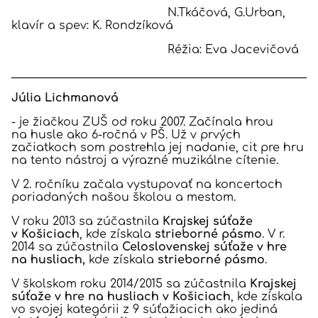
N.Tkáčová, G.Urban,
klavír a spev: K. Rondzíková
Réžia: Eva Jacevičová
______________________________________________________
Júlia Lichmanová
- je žiačkou ZUŠ od roku 2007. Začínala hrou
na husle ako 6-ročná v PŠ. Už v prvých
začiatkoch som postrehla jej nadanie, cit pre hru
na tento nástroj a výrazné muzikálne cítenie.
V 2. ročníku začala vystupovať na koncertoch
poriadaných našou školou a mestom.
V roku 2013 sa zúčastnila
Krajskej súťaže
v Košiciach
, kde získala
strieborné pásmo
. V r.
2014 sa zúčastnila
Celoslovenskej súťaže v hre
na husliach,
kde získala
strieborné pásmo
.
V školskom roku 2014/2015 sa zúčastnila
Krajskej
súťaže v hre na husliach v Košiciach
, kde získala
vo svojej kategórii z 9 súťažiacich ako jediná