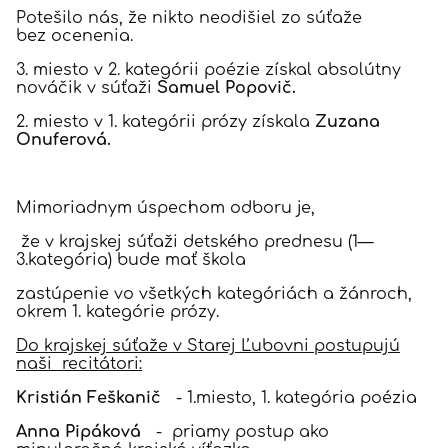
Potešilo nás, že nikto neodišiel zo súťaže
bez ocenenia.
3. miesto v 2. kategórii poézie získal absolútny
nováčik v súťaži
Samuel Popovič.
2. miesto v 1. kategórii prózy získala
Zuzana
Onuferová.
Mimoriadnym úspechom odboru je,
že v krajskej súťaži detského prednesu (1—
3.kategória) bude mať škola
zastúpenie vo všetkých kategóriách a žánroch,
okrem 1. kategórie prózy.
Do krajskej súťaže v Starej Ľubovni postupujú
naši recitátori:
Kristián Feškanič
- 1.miesto, 1. kategória poézia
Anna Pipáková
- priamy postup ako