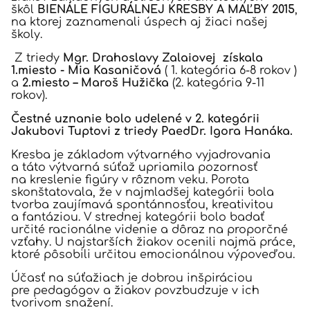
škôl
BIENÁLE FIGURÁLNEJ KRESBY A MAĽBY 2015
,
na ktorej zaznamenali úspech aj žiaci našej
školy.
Z triedy
Mgr. Drahoslavy Zalaiovej získala
1.miesto - Mia Kasaničová
( 1. kategória 6-8 rokov )
a
2.miesto – Maroš Hužička
(2. kategória 9-11
rokov).
Čestné uznanie bolo udelené v 2. kategórii
Jakubovi Tuptovi z triedy PaedDr. Igora Hanáka.
Kresba je základom výtvarného vyjadrovania
a táto výtvarná súťaž upriamila pozornosť
na kreslenie figúry v rôznom veku. Porota
skonštatovala, že v najmladšej kategórii bola
tvorba zaujímavá spontánnosťou, kreativitou
a fantáziou. V strednej kategórii bolo badať
určité racionálne videnie a dôraz na proporčné
vzťahy. U najstarších žiakov ocenili najmä práce,
ktoré pôsobili určitou emocionálnou výpoveďou.
Účasť na súťažiach je dobrou inšpiráciou
pre pedagógov a žiakov povzbudzuje v ich
tvorivom snažení.