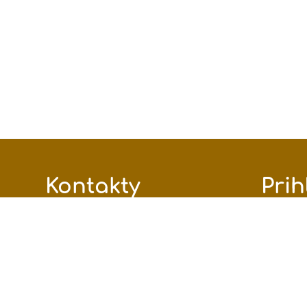
Kontakty
Prih
Základná umelecká škola Petra
Pri
Breinera, Mierová 81, Humenné
Nevie
zus@zushumenne.sk
0903891216
Mierová 81