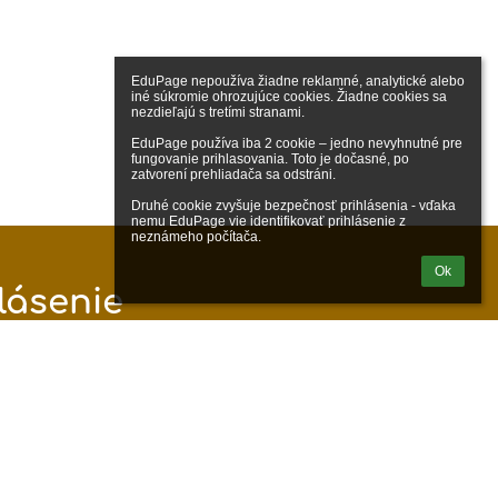
EduPage nepoužíva žiadne reklamné, analytické alebo 
iné súkromie ohrozujúce cookies. Žiadne cookies sa 
nezdieľajú s tretími stranami.

EduPage používa iba 2 cookie – jedno nevyhnutné pre 
fungovanie prihlasovania. Toto je dočasné, po 
zatvorení prehliadača sa odstráni.

Druhé cookie zvyšuje bezpečnosť prihlásenia - vďaka 
nemu EduPage vie identifikovať prihlásenie z 
neznámeho počítača.
Ok
lásenie
hlásiť sa cez EduPage účet
m prihlasovacie meno alebo
heslo