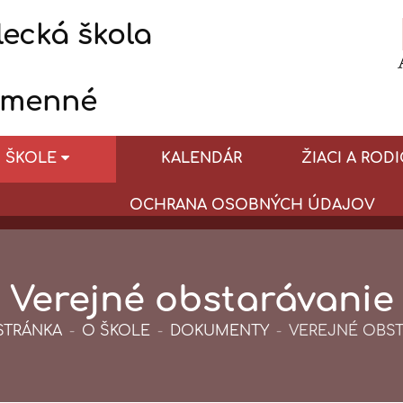
ecká škola
umenné
 ŠKOLE
KALENDÁR
ŽIACI A RODI
OCHRANA OSOBNÝCH ÚDAJOV
Verejné obstarávanie
STRÁNKA
-
O ŠKOLE
-
DOKUMENTY
-
VEREJNÉ OBST