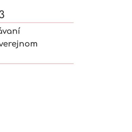
3
ávaní
 verejnom