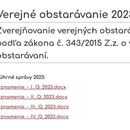
Verejné obstarávanie 202
e
Zverejňovanie verejných obstar
podľa zákona č. 343/2015 Z.z. o
obstarávaní.
úhrné správy 2023:
znamenie_-_I._Q_2023.docx
znamenie_-_II._Q_2023.docx
znamenie_-_III._Q_2023.docx
znamenie_-_IV._Q_2023.docx