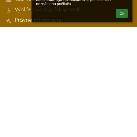
neznámeho počítača.
Vyhlásenie o prístupnosti
Ok
Právne informácie
Zásady ochrany osobných údajov
Údaje o prevádzkovateľovi
Mapa stránok
O nás
Kontakt
Novinky
Kontakty
Základná umelecká škola Petra Breinera,
Mierová 81, Humenné
zus@zushumenne.sk
0903891216