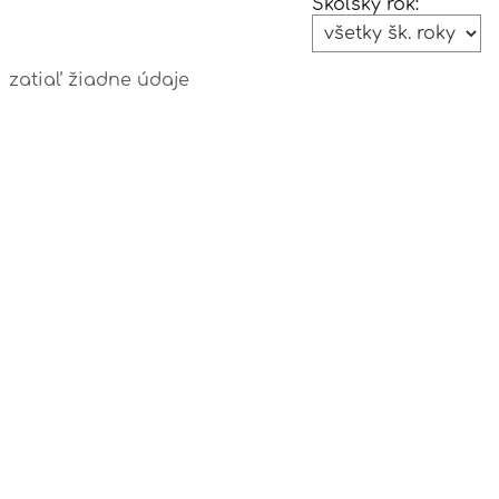
Školský rok:
Rondziková:
Fotoalbum
zatiaľ žiadne údaje