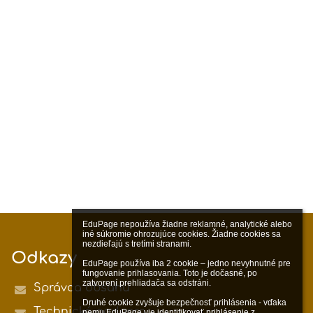
EduPage nepoužíva žiadne reklamné, analytické alebo 
iné súkromie ohrozujúce cookies. Žiadne cookies sa 
nezdieľajú s tretími stranami.

Odkazy
EduPage používa iba 2 cookie – jedno nevyhnutné pre 
fungovanie prihlasovania. Toto je dočasné, po 
zatvorení prehliadača sa odstráni.

Správca obsahu
Druhé cookie zvyšuje bezpečnosť prihlásenia - vďaka 
Technická podpora
nemu EduPage vie identifikovať prihlásenie z 