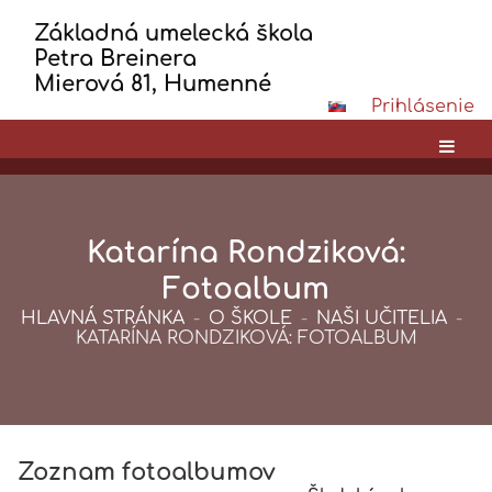
Základná umelecká škola
Petra Breinera
Mierová 81, Humenné
Prihlásenie
Katarína Rondziková:
Fotoalbum
HLAVNÁ STRÁNKA
-
O ŠKOLE
-
NAŠI UČITELIA
-
KATARÍNA RONDZIKOVÁ: FOTOALBUM
Zoznam fotoalbumov
Katarína